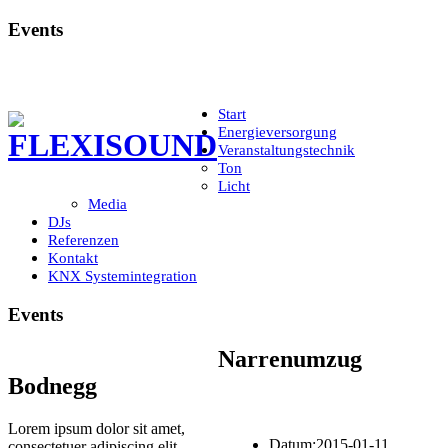
Events
Start
Energieversorgung
Veranstaltungstechnik
Ton
Licht
Media
DJs
Referenzen
Kontakt
KNX Systemintegration
Events
Narrenumzug
Bodnegg
Lorem ipsum dolor sit amet,
Datum:
2015-01-11
consectetuer adipiscing elit.