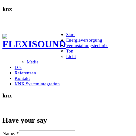
knx
Start
Energieversorgung
Veranstaltungstechnik
Ton
Licht
Media
DJs
Referenzen
Kontakt
KNX Systemintegration
knx
Have your say
Name:
*